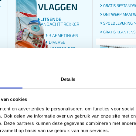
VLAGGEN
GRATIS
BESTANDS
T
ONTWERP MAAT
FLITSENDE
SPOEDLEVERING
M
AANDACHTTREKKER
GRATIS
KLANTENS
3 AFMETINGEN
DIVERSE
ACCESSOIRES
WINDBESTENDIG
MATERIAAL
Details
NU
BESTEL NU
 van cookies
RECLAME
CANVAS
ent en advertenties te personaliseren, om functies voor social
DIVERSE MATERI
KLEUR IN JE INTERIEUR
. Ook delen we informatie over uw gebruik van onze site met on
ALUPANEL
e. Deze partners kunnen deze gegevens combineren met andere i
RECLAMEBORDEN
GEVELBORDEN
erzameld op basis van uw gebruik van hun services.
VOETBALBORDEN