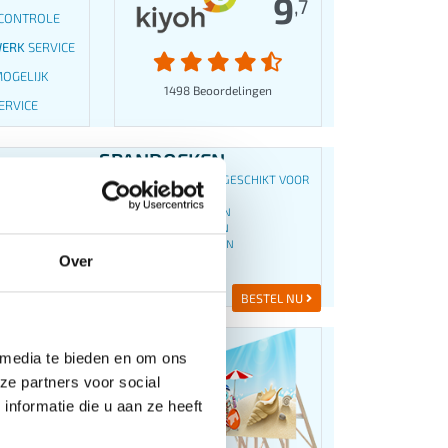
9
,7
CONTROLE
WERK
SERVICE
OGELIJK
1498 Beoordelingen
ERVICE
SPANDOEKEN
DIVERSE MATERIALEN, GESCHIKT VOOR
O.A.
PROMOTIE SPANDOEKEN
BOUWHEK SPANDOEKEN
DRANGHEK SPANDOEKEN
Over
BEURS SPANDOEKEN
BOUWSTEIGERDOEK
BESTEL NU
BORDEN
 media te bieden en om ons
ALEN: ZOALS TRESPA, FOREX EN
ze partners voor social
nformatie die u aan ze heeft
RAAMBORDEN
BOUWBORDEN
DISPLAY KARTON