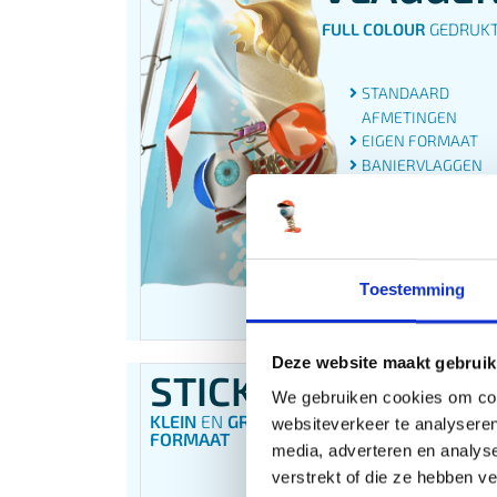
FULL COLOUR
GEDRUK
STANDAARD
AFMETINGEN
EIGEN FORMAAT
BANIERVLAGGEN
BEACHVLAGGEN
KIOSKVLAGGEN
GEVELVLAGGEN
Toestemming
BESTEL 
Deze website maakt gebruik
STICKERS
We gebruiken cookies om cont
KLEIN
EN
GROOT
websiteverkeer te analyseren
FORMAAT
media, adverteren en analys
verstrekt of die ze hebben v