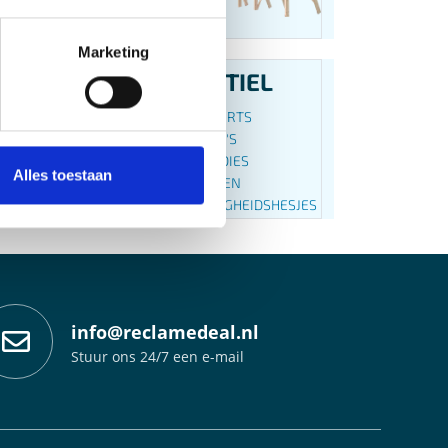
Marketing
LUP
TEXTIEL
NERS
T-SHIRTS
EN
POLO'S
E
HOODIES
Alles toestaan
JASSEN
VEILIGHEIDSHESJES
BESTEL NU
info@reclamedeal.nl
Stuur ons 24/7 een e-mail