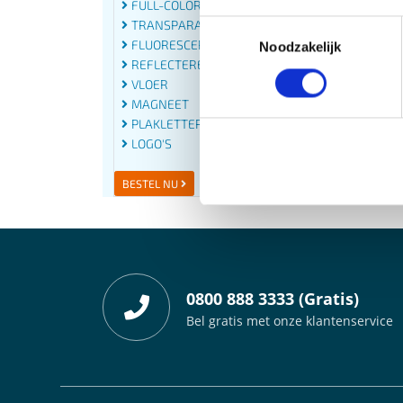
FULL-COLOR
TRANSPARANT
Toestemmingsselectie
FLUORESCEREND
Noodzakelijk
REFLECTEREND
VLOER
MAGNEET
PLAKLETTERS
LOGO'S
BESTEL NU
0800 888 3333 (Gratis)
Bel gratis met onze klantenservice