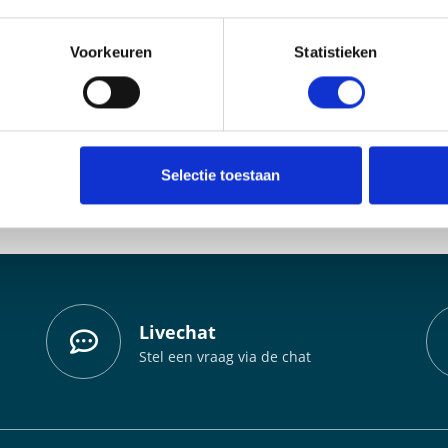
BESTEL NU
Voorkeuren
Statistieken
ROL
BAN
TWEE DIKTEMATEN
BASIC
DIVERSE AFMETINGEN
DELUX
HOGE KWALITEIT CANVAS
Selectie toestaan
BESTEL NU
Livechat
Stel een vraag via de chat