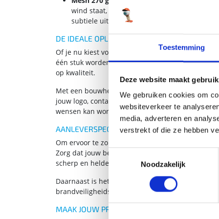
Mesh 270 gram
is lichter van gewicht en voo
wind staat, zoals bouwplaatsen of open velden
subtiele uitstraling behoudt.
DE IDEALE OPLOSSING VOOR ELKE SITUATIE
Toestemming
Of je nu kiest voor Bisonyl of Mesh, jouw bouwhe
één stuk worden geleverd. Bij grotere afmetingen
op kwaliteit.
Deze website maakt gebruik
Met een bouwhekdoek maak je jouw project niet al
We gebruiken cookies om cont
jouw logo, contactgegevens, of zelfs een volledig
websiteverkeer te analyseren
wensen kan worden aangepast.
media, adverteren en analys
AANLEVERSPECIFICATIES VOOR EEN PERFECT 
verstrekt of die ze hebben v
Om ervoor te zorgen dat jouw bouwhek spandoek e
Zorg dat jouw bestand de juiste afmetingen en res
Toestemmingsselectie
scherp en helder over.
Noodzakelijk
Daarnaast is het goed om te weten dat beide mater
brandveiligheidsnormen, wat essentieel is voor 
MAAK JOUW PROJECT COMPLEET MET EEN B