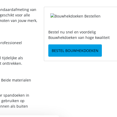
tandaardafmeting van
eschikt voor alle
moten van jouw merk,
Bestel nu snel en voordelig
Bouwhekdoeken van hoge kwaliteit
rofessioneel
BESTEL BOUWHEKDOEKEN
ijdelijke als
t onttrekken.
 Beide materialen
oor spandoeken in
e gebruiken op
innen als buiten