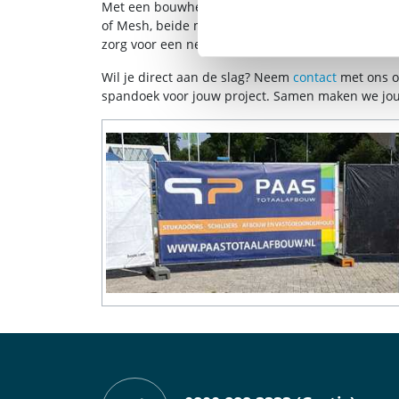
Met een bouwhek spandoek van
Reclamedeal
geef
of Mesh, beide materialen bieden duurzame kwali
zorg voor een nette en veilige projectomgeving.
Wil je direct aan de slag? Neem
contact
met ons op
spandoek voor jouw project. Samen maken we jo