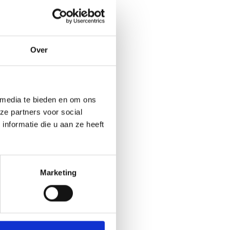
r locaties waar veel
cht blijft en een
Over
tot wel 50 meter uit
zonder in te leveren
 laten bedrukken met
 media te bieden en om ons
olledig aan jouw
ze partners voor social
nformatie die u aan ze heeft
aanleverspecificaties
.
n kleuren en details
Marketing
ldoen aan de