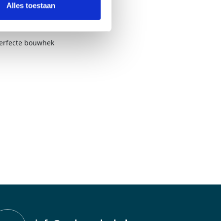
 nu kiest voor Bisonyl
Alles toestaan
oodschap opvallen en
perfecte bouwhek