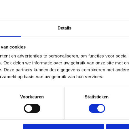
rzien van kleine gaatjes, wat het winddoorlatend maakt. Perfect voo
. Het materiaal is bovendien eenzijdig doorzichtig, waardoor het li
Details
k spandoek wordt altijd op maat gemaakt. Beide materialen kunnen 
 wordt een lasnaad toegepast om de gewenste grootte te bereiken 
 van cookies
leen visueel aantrekkelijk, maar ook informatief. Je kunt het doek
ent en advertenties te personaliseren, om functies voor social
 programma-overzicht. Dit maakt het een veelzijdige oplossing die v
. Ook delen we informatie over uw gebruik van onze site met on
e. Deze partners kunnen deze gegevens combineren met andere i
RESULTAAT
erzameld op basis van uw gebruik van hun services.
r perfect uitziet, is het belangrijk om rekening te houden met de
olutie heeft. Zo haal je het maximale uit de printkwaliteit en kome
Voorkeuren
Statistieken
ialen voorzien zijn van een B1-certificaat. Dit houdt in dat ze vo
gebruik op openbare locaties zoals bouwplaatsen en evenementen.
OUWHEK SPANDOEK