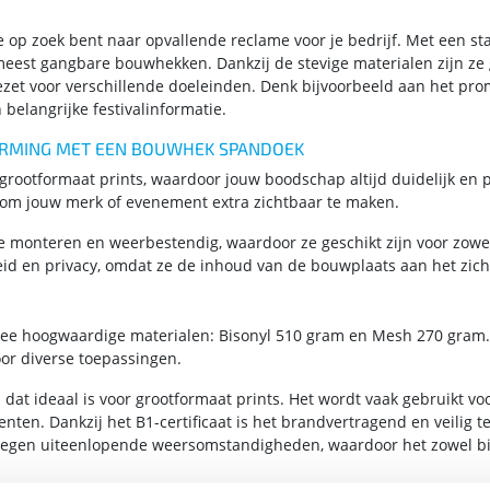
 op zoek bent naar opvallende reclame voor je bedrijf. Met een s
est gangbare bouwhekken. Dankzij de stevige materialen zijn ze g
t voor verschillende doeleinden. Denk bijvoorbeeld aan het pro
belangrijke festivalinformatie.
ERMING MET EEN BOUWHEK SPANDOEK
otformaat prints, waardoor jouw boodschap altijd duidelijk en p
 om jouw merk of evenement extra zichtbaar te maken.
monteren en weerbestendig, waardoor ze geschikt zijn voor zowel t
heid en privacy, omdat ze de inhoud van de bouwplaats aan het zich
wee hoogwaardige materialen: Bisonyl 510 gram en Mesh 270 gram.
or diverse toepassingen.
 dat ideaal is voor grootformaat prints. Het wordt vaak gebruikt v
en. Dankzij het B1-certificaat is het brandvertragend en veilig t
d tegen uiteenlopende weersomstandigheden, waardoor het zowel b