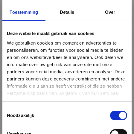
BEDRUKT VLOERZEIL
Toestemming
Details
Over
Geef jouw ruimte een unieke uitstraling met bedrukt
vloerzeil op maat!
Deze website maakt gebruik van cookies
Bij Reclamedeal.nl bieden we hoogwaardige bedrukte
We gebruiken cookies om content en advertenties te
vloerzeilen die perfect zijn voor evenementen, beurzen,
personaliseren, om functies voor social media te bieden
winkels of andere promotionele doeleinden. Met een
gepersonaliseerd vloerzeil maak je gegarandeerd indruk
en om ons websiteverkeer te analyseren. Ook delen we
en trek je de aandacht van bezoekers.
informatie over uw gebruik van onze site met onze
partners voor social media, adverteren en analyse. Deze
VOORDELEN VAN BEDRUKT VLOERZEIL:
partners kunnen deze gegevens combineren met andere
Op maat gemaakt:
Wij leveren vloerzeilen die
informatie die u aan ze heeft verstrekt of die ze hebben
volledig aansluiten bij jouw wensen en specificaties.
verzameld op basis van uw gebruik van hun services.
Haarscherpe bedrukking:
Jouw logo, ontwerp of
boodschap komt tot leven met onze hoogwaardige
printtechnieken.
Toestemmingsselectie
Duurzame kwaliteit:
Gemaakt van stevige materialen
Noodzakelijk
die bestand zijn tegen intensief gebruik.
Geschikt voor elke ruimte:
Ideaal voor vloeren in
winkels, beursstands, evenementenlocaties of
Voorkeuren