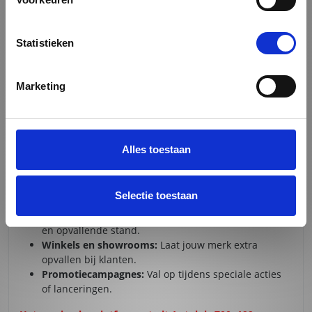
showrooms.
Eenvoudig aan te brengen:
Het vloerzeil is
gemakkelijk te plaatsen en te verwijderen.
Statistieken
SPECIFICATIES:
Materiaal:
Slijtvast en duurzaam vinyl.
Marketing
Afwerking:
Full-color bedrukking met krasbestendige
coating.
Formaat:
Volledig aanpasbaar aan jouw locatie of
ontwerpwensen.
Alles toestaan
Onderhoud:
Gemakkelijk schoon te maken met een
vochtige doek.
Selectie toestaan
TOEPASSINGEN:
Beurzen en evenementen:
Creëer een professionele
en opvallende stand.
Winkels en showrooms:
Laat jouw merk extra
opvallen bij klanten.
Promotiecampagnes:
Val op tijdens speciale acties
of lanceringen.