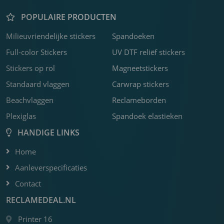
POPULAIRE PRODUCTEN
Milieuvriendelijke stickers
Spandoeken
K
P
F
C
R
F
F
C
F
B
Z
K
F
S
B
H
3
b
o
w
f
b
s
k
f
j
s
v
o
o
b
s
U
Full-color Stickers
UV DTF reliëf stickers
m
b
c
m
o
D
Stickers op rol
Magneetstickers
a
m
s
o
Standaard vlaggen
Carwrap stickers
m
Beachvlaggen
Reclameborden
Plexiglas
Spandoek elastieken
HANDIGE LINKS
Home
Aanleverspecificaties
Contact
RECLAMEDEAL.NL
Printer 16