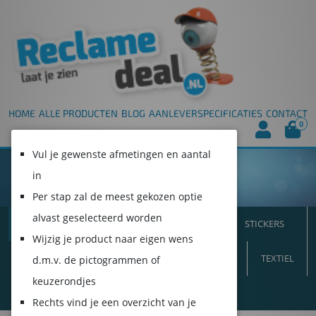
HOME
ALLE PRODUCTEN
BLOG
AANLEVERSPECIFICATIES
CONTACT
0
Vul je gewenste afmetingen en aantal
in
Per stap zal de meest gekozen optie
alvast geselecteerd worden
ALLE PRODUCTEN
SPANDOEKEN
STICKERS
Wijzig je product naar eigen wens
VLAGGEN
INTERIEUR
BORDEN
BEURS
TEXTIEL
d.m.v. de pictogrammen of
keuzerondjes
DUURZAAM!
Rechts vind je een overzicht van je