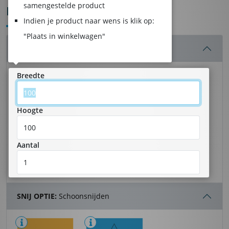
samengestelde product
BEDRUKT VLOERZEIL
Indien je product naar wens is klik op:
"Plaats in winkelwagen"
AFMETING:
100 x 100 cm - 1 stuk(s)
Breedte
Hoogte
Aantal
SNIJ OPTIE:
Schoonsnijden