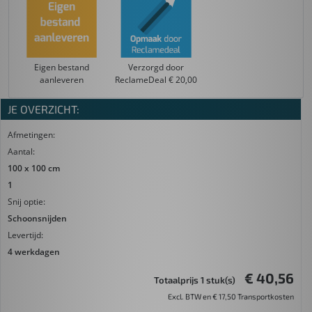
Eigen bestand
Verzorgd door
aanleveren
ReclameDeal € 20,00
JE OVERZICHT:
Afmetingen:
Aantal:
100 x 100 cm
1
Snij optie:
Schoonsnijden
Levertijd:
4 werkdagen
€ 40,56
Totaalprijs 1 stuk(s)
Excl. BTW en € 17,50 Transportkosten