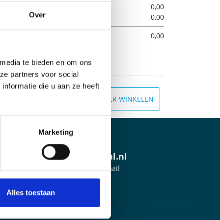
Subtotaal:
0,00
Over
21
% BTW:
0,00
taalbedrag incl. BTW:
0,00
 media te bieden en om ons
ze partners voor social
nformatie die u aan ze heeft
VERDER WINKELEN
Marketing
info@reclamedeal.nl
Stuur ons 24/7 een e-mail
Alles toestaan