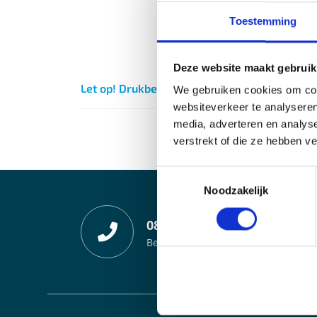
Toestemming
Deze website maakt gebruik
Let op! Drukbestanden kunnen worden aangele
We gebruiken cookies om cont
websiteverkeer te analyseren
media, adverteren en analys
verstrekt of die ze hebben v
Toestemmingsselectie
Noodzakelijk
0800 888 3333 (Gratis)
Bel gratis met onze klantenservice