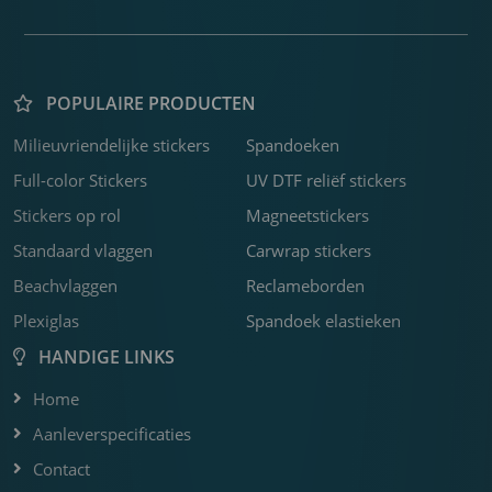
POPULAIRE PRODUCTEN
Milieuvriendelijke stickers
Spandoeken
K
P
F
C
R
F
F
C
F
B
Z
K
F
S
B
H
3
b
o
w
f
b
s
k
f
j
s
v
o
o
b
s
U
Full-color Stickers
UV DTF reliëf stickers
m
b
c
m
o
D
Stickers op rol
Magneetstickers
a
m
s
o
Standaard vlaggen
Carwrap stickers
m
Beachvlaggen
Reclameborden
Plexiglas
Spandoek elastieken
HANDIGE LINKS
Home
Aanleverspecificaties
Contact