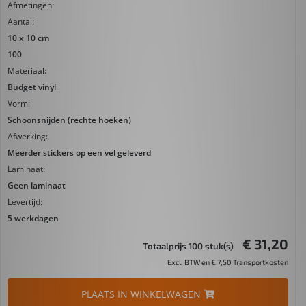
Afmetingen:
Aantal:
10 x 10 cm
100
Materiaal:
Budget vinyl
Vorm:
Schoonsnijden (rechte hoeken)
Afwerking:
Meerder stickers op een vel geleverd
Laminaat:
Geen laminaat
Levertijd:
5 werkdagen
€ 31,20
Totaalprijs 100 stuk(s)
Excl. BTW en € 7,50 Transportkosten
PLAATS IN WINKELWAGEN