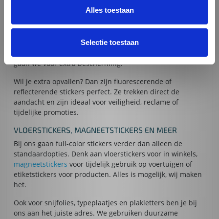
KWALITEIT
Alles toestaan
Onze full-color stickers zijn gemaakt om lang mee te gaan,
óók buiten. De UV-werende laminaten zorgen ervoor dat
Selectie toestaan
kleuren niet vervagen. Voor tijdelijke acties kies je een
sticker zonder laminaat; voor duurzame toepassingen
gaan we voor extra bescherming.
Wil je extra opvallen? Dan zijn fluorescerende of
reflecterende stickers perfect. Ze trekken direct de
aandacht en zijn ideaal voor veiligheid, reclame of
tijdelijke promoties.
VLOERSTICKERS, MAGNEETSTICKERS EN MEER
Bij ons gaan full-color stickers verder dan alleen de
standaardopties. Denk aan vloerstickers voor in winkels,
magneetstickers
voor tijdelijk gebruik op voertuigen of
etiketstickers voor producten. Alles is mogelijk, wij maken
het.
Ook voor snijfolies, typeplaatjes en plakletters ben je bij
ons aan het juiste adres. We gebruiken duurzame