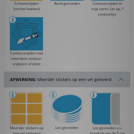
Schoonsnijden
Rond gesneden
Contoursnijden in
(rechte hoeken)
vrije vorm. Let op, 1
contourlijn.
Contoursnijden met
meerdere contour-
snijlijnen of tekst
AFWERKING:
Meerder stickers op een vel geleverd
Los gesneden
Meerder stickers op
Los gesneden v.v.
een vel geleverd
breekslit om de 5 cm