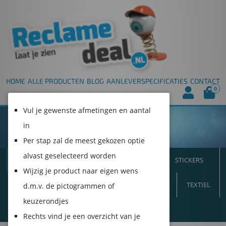
HOME
ALLE PRODUCTEN
BLOG
AANLEVERSPECIFICATIES
CONTACT
0
Vul je gewenste afmetingen en aantal
in
Per stap zal de meest gekozen optie
alvast geselecteerd worden
ALLE PRODUCTEN
SPANDOEKEN
STICKERS
Wijzig je product naar eigen wens
VLAGGEN
INTERIEUR
BORDEN
BEURS
TEXTIEL
d.m.v. de pictogrammen of
keuzerondjes
DUURZAAM!
Rechts vind je een overzicht van je