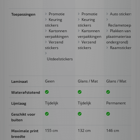
Promotie
Promotie
Auto stickers
Toepassingen
Keuring
Keuring
stickers
stickers
Reclametoepassi
Kartonnen
Kartonnen
Plakken van
verpakkingen
verpakkingen
plaatmateriaal (gl
Verzend
Verzend
ondergrond)
stickers
stickers
Raamstickers
Uitdeelstickers
Geen
Glans / Mat
Glans / Mat
Laminaat
Waterafstotend
Tijdelijk
Tijdelijk
Permanent
Lijmlaag
Geschikt voor
buiten
155 cm
132 cm
146 cm
Maximale print
breedte