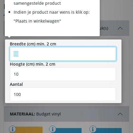
samengestelde product
FULL-COLOR STICKERS
Indien je product naar wens is klik op:
"Plaats in winkelwagen"
AFMETINGEN & AANTAL:
10 x 10 cm - 100 stuk(s)
Breedte (cm) min. 2 cm
Hoogte (cm) min. 2 cm
Aantal
MATERIAAL:
Budget vinyl