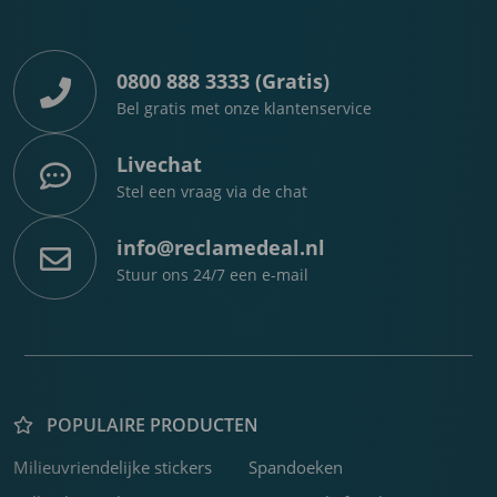
0800 888 3333 (Gratis)
Bel gratis met onze klantenservice
Livechat
Stel een vraag via de chat
info@reclamedeal.nl
Stuur ons 24/7 een e-mail
POPULAIRE PRODUCTEN
Milieuvriendelijke stickers
Spandoeken
K
P
F
C
R
F
F
C
F
B
Z
K
F
S
B
H
3
b
o
w
f
b
s
k
f
j
s
v
o
o
b
s
U