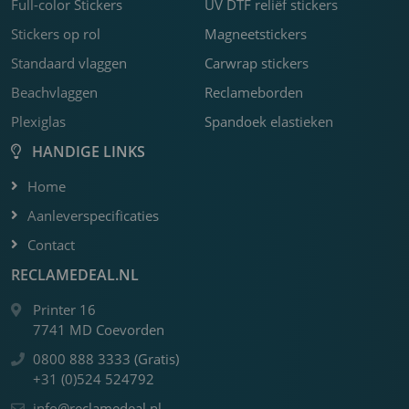
Full-color Stickers
UV DTF reliëf stickers
m
b
c
m
o
D
Stickers op rol
Magneetstickers
a
m
s
o
Standaard vlaggen
Carwrap stickers
m
Beachvlaggen
Reclameborden
Plexiglas
Spandoek elastieken
HANDIGE LINKS
Home
Aanleverspecificaties
Contact
RECLAMEDEAL.NL
Printer 16
7741 MD Coevorden
0800 888 3333 (Gratis)
+31 (0)524 524792
info@reclamedeal.nl