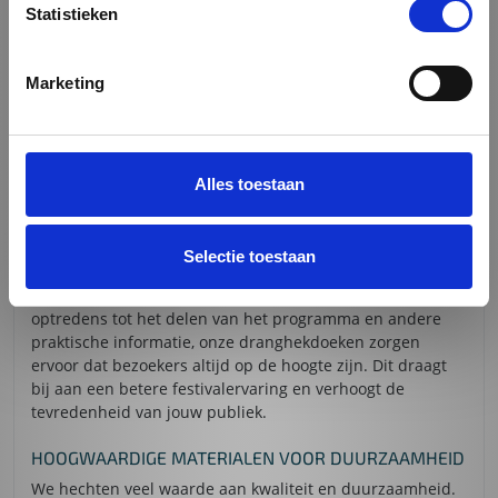
juiste locaties, onze dranghekdoeken bieden een
Statistieken
efficiënte en professionele oplossing. Met opvallende
ontwerpen en heldere instructies zorg je ervoor dat jouw
evenement soepel verloopt en dat bezoekers snel en
Marketing
gemakkelijk vinden wat ze zoeken.
FESTIVAL INFO BINNEN HANDBEREIK
Organiseer je een festival of ander groot evenement? Dan
Alles toestaan
zijn dranghekdoeken een must-have accessoire. Naast de
gebruikelijke functies zoals terreinafzetting en
bewegwijzering, bieden onze dranghekdoeken ook de
Selectie toestaan
mogelijkheid om belangrijke festivalinformatie te
communiceren. Van het aankondigen van artiesten en
optredens tot het delen van het programma en andere
praktische informatie, onze dranghekdoeken zorgen
ervoor dat bezoekers altijd op de hoogte zijn. Dit draagt
bij aan een betere festivalervaring en verhoogt de
tevredenheid van jouw publiek.
HOOGWAARDIGE MATERIALEN VOOR DUURZAAMHEID
We hechten veel waarde aan kwaliteit en duurzaamheid.