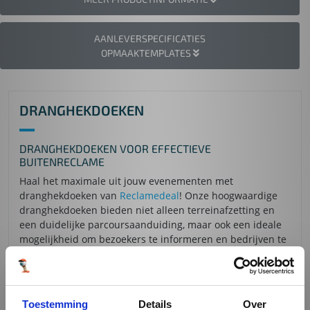
AANLEVERSPECIFICATIES
OPMAAKTEMPLATES
DRANGHEKDOEKEN
DRANGHEKDOEKEN VOOR EFFECTIEVE
BUITENRECLAME
Haal het maximale uit jouw evenementen met
dranghekdoeken van
Reclamedeal
! Onze hoogwaardige
dranghekdoeken bieden niet alleen terreinafzetting en
een duidelijke parcoursaanduiding, maar ook een ideale
mogelijkheid om bezoekers te informeren en bedrijven te
promoten. Met onze dranghekdoeken, gemaakt van het
sterke Banner 510-materiaal, ben je verzekerd van een
snelle en gemakkelijke bevestiging met tyraps. Ontdek
hoe onze dranghekdoeken jouw buitenreclame naar een
Toestemming
Details
Over