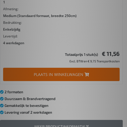
1
Afmeting:
Medium (Standaard formaat, breedte 250cm)
Bedrukking:
Enkelzijdig
Levertijd:
4 werkdagen
€ 11,56
Totaalprijs 1 stuk(s)
Excl. BTW en € 9,75 Transportkosten
PLAATS IN WINKELWAGEN
2 formaten
Duurzaam & Brandvertragend
Gemakkelijk te bevestigen
Levering vanaf 2 werkdagen
MEER PRODUCTINFORMATIE