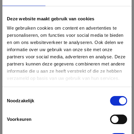
hoger niveau tillen!
BUITENRECLAME DIE ERUIT SPRINGT
Deze website maakt gebruik van cookies
Ben je op zoek naar een effectieve manier om jouw
boodschap aan een groot publiek over te brengen? Onze
We gebruiken cookies om content en advertenties te
dranghekdoeken bieden de perfecte oplossing. Ze zijn
personaliseren, om functies voor social media te bieden
ideaal voor evenementen, waar ze niet alleen zorgen voor
en om ons websiteverkeer te analyseren. Ook delen we
terreinafzetting en het uitzetten van parcoursen, maar
informatie over uw gebruik van onze site met onze
ook als krachtige reclametool dienen. Met onze
partners voor social media, adverteren en analyse. Deze
dranghekdoeken kun je jouw merk op een opvallende en
partners kunnen deze gegevens combineren met andere
doeltreffende manier presenteren aan het aanwezige
informatie die u aan ze heeft verstrekt of die ze hebben
publiek. Het creëert een visuele impact die je
naamsbekendheid vergroot en potentiële klanten
verzameld op basis van uw gebruik van hun services.
aantrekt.
Toestemmingsselectie
BEWEGWIJZERING VOOR DUIDELIJKHEID
Noodzakelijk
Een goed georganiseerd evenement begint met duidelijke
bewegwijzering. Onze dranghekdoeken zijn perfect
geschikt om bezoekers de weg te wijzen. Of het nu gaat
Voorkeuren
om het aangeven van de ingang, het markeren van
speciale zones of het sturen van deelnemers naar de