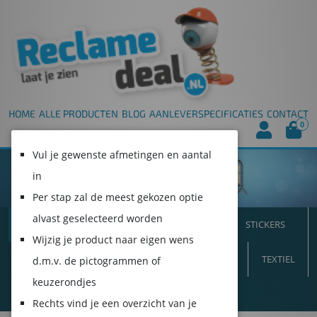
HOME
ALLE PRODUCTEN
BLOG
AANLEVERSPECIFICATIES
CONTACT
0
Vul je gewenste afmetingen en aantal
in
Per stap zal de meest gekozen optie
alvast geselecteerd worden
ALLE PRODUCTEN
SPANDOEKEN
STICKERS
Wijzig je product naar eigen wens
VLAGGEN
INTERIEUR
BORDEN
BEURS
TEXTIEL
d.m.v. de pictogrammen of
keuzerondjes
DUURZAAM!
Rechts vind je een overzicht van je