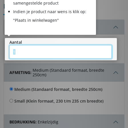
samengestelde product
DRANGHEKDOEKEN
Indien je product naar wens is klik op:
"Plaats in winkelwagen"
AANTAL:
- 1 stuk(s)
Aantal
Medium (Standaard formaat, breedte
AFMETING:
250cm)
Medium (Standaard formaat, breedte 250cm)
Small (Klein formaat, 230 t/m 235 cm breedte)
BEDRUKKING:
Enkelzijdig