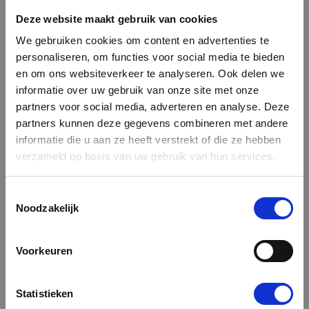
nieuwsgierigheid op te wekken.
Deze website maakt gebruik van cookies
DUURZAME KWALITEIT MET LONGLIFE
KWALITEITSDOEK
We gebruiken cookies om content en advertenties te
personaliseren, om functies voor social media te bieden
Bij ons krijg je beachvlaggen gemaakt van het sterke
en om ons websiteverkeer te analyseren. Ook delen we
Longlife kwaliteitsdoek. Dit hoogwaardige materiaal
voorkomt rafelen, waardoor er geen zoom nodig is
informatie over uw gebruik van onze site met onze
rondom de vlag. Hierdoor krijg je altijd een strakke
partners voor social media, adverteren en analyse. Deze
presentatie, zonder dat je je zorgen hoeft te maken over
partners kunnen deze gegevens combineren met andere
losse draden.
informatie die u aan ze heeft verstrekt of die ze hebben
verzameld op basis van uw gebruik van hun services.
Veiligheid is ook een belangrijk aspect bij het gebruik van
beachvlaggen. Daarom maken we gebruik van
brandvertragend materiaal (B1), waardoor de vlaggen
Toestemmingsselectie
veilig binnen kunnen worden gebruikt zonder enig risico.
Noodzakelijk
MAXIMALE ZICHTBAARHEID DANKZIJ TRANSPARANTIE
Een interessant kenmerk van beachvlaggen is dat ze voor
Voorkeuren
95% doorschijnend zijn. Dit betekent dat jouw boodschap
aan de voorkant van de vlag niet alleen zichtbaar is, maar
ook aan de achterkant in spiegelbeeld te zien is. Zo bereik
Statistieken
je een breder publiek en maximaliseer je de impact van je