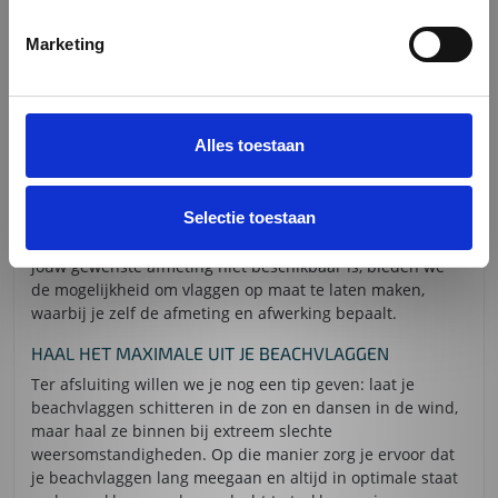
boodschap.
Marketing
Daarnaast bieden we beachvlaggen aan in drie
verschillende formaten en is er een ruime keuze aan
extra accessoires beschikbaar. Zo kun je de vlaggen
volledig aanpassen aan jouw specifieke behoeften en
Alles toestaan
voorkeuren.
MAATWERK VOOR VLAGGEN NAAR JOUW WENSEN
Selectie toestaan
Naast beachvlaggen leveren we ook
baniervlaggen
,
gevelvlaggen
en
kioskvlaggen
in standaardmaten. Als
jouw gewenste afmeting niet beschikbaar is, bieden we
de mogelijkheid om vlaggen op maat te laten maken,
waarbij je zelf de afmeting en afwerking bepaalt.
HAAL HET MAXIMALE UIT JE BEACHVLAGGEN
Ter afsluiting willen we je nog een tip geven: laat je
beachvlaggen schitteren in de zon en dansen in de wind,
maar haal ze binnen bij extreem slechte
weersomstandigheden. Op die manier zorg je ervoor dat
je beachvlaggen lang meegaan en altijd in optimale staat