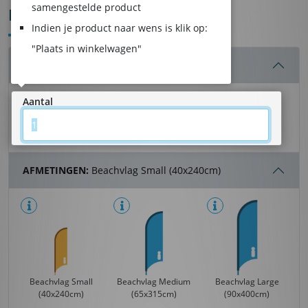
samengestelde product
BEACHVLAGGEN
Indien je product naar wens is klik op:
"Plaats in winkelwagen"
AANTAL:
- 1 stuk(s)
Aantal
AFMETINGEN:
Beachvlag Small (40x240cm)
Beachvlag Small
Beachvlag Medium
Beachvlag Large
(40x240cm)
(65x315cm)
(90x400cm)