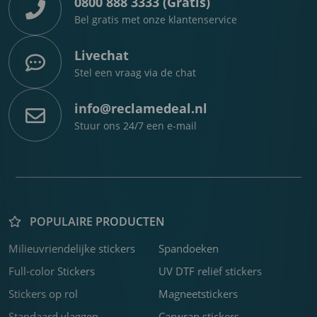
0800 888 3333 (Gratis)
Bel gratis met onze klantenservice
Livechat
Stel een vraag via de chat
info@reclamedeal.nl
Stuur ons 24/7 een e-mail
POPULAIRE PRODUCTEN
Milieuvriendelijke stickers
Spandoeken
K
P
F
C
R
F
F
C
F
B
Z
K
F
S
B
H
3
b
o
w
f
b
s
k
f
j
s
v
o
o
b
s
U
Full-color Stickers
UV DTF reliëf stickers
m
b
c
m
o
D
Stickers op rol
Magneetstickers
a
m
s
o
Standaard vlaggen
Carwrap stickers