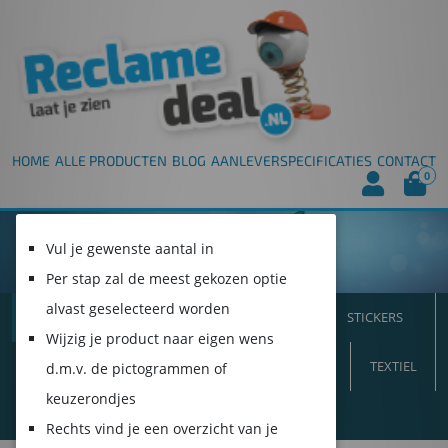
HOME
ALLE PRODUCTEN
BLOG
AANLEVERSPECIFICATIES
CONTACT
0
Vul je gewenste aantal in
Per stap zal de meest gekozen optie
alvast geselecteerd worden
ALLE PRODUCTEN
SPANDOEKEN
STICKERS
Wijzig je product naar eigen wens
VLAGGEN
INTERIEUR
BORDEN
BEURS
TEXTIEL
d.m.v. de pictogrammen of
keuzerondjes
DUURZAAM!
Rechts vind je een overzicht van je