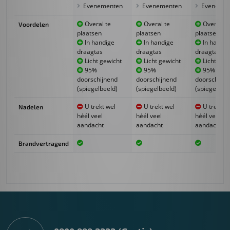
Evenementen
Evenementen
Evenemen
Overal te
Overal te
Overal te
Voordelen
plaatsen
plaatsen
plaatsen
In handige
In handige
In handig
draagtas
draagtas
draagtas
Licht gewicht
Licht gewicht
Licht gew
95%
95%
95%
doorschijnend
doorschijnend
doorschijne
(spiegelbeeld)
(spiegelbeeld)
(spiegelbeel
U trekt wel
U trekt wel
U trekt w
Nadelen
héél veel
héél veel
héél veel
aandacht
aandacht
aandacht
Brandvertragend