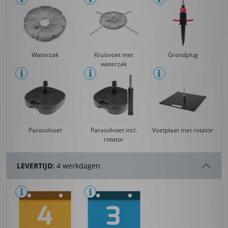
Waterzak
Kruisvoet met
Grondplug
waterzak
Parasolvoet
Parasolvoet incl.
Voetplaat met rotator
rotator
LEVERTIJD:
4 werkdagen